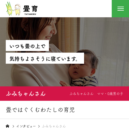
い
つ
も
畳
の
上
で
気
持
ち
よ
さ
そ
う
に
寝
て
い
ま
す
。
ふみちゃんさん
ふみちゃんさん ママ・0歳男の子
畳ではぐくむわたしの育児
インタビュー
ふみちゃんさん