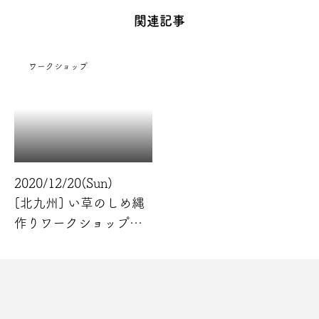
関連記事
ワークショップ
コンセプト
発達の専門家
私の育児
ワークショップ
2020/12/20(Sun)
[北九州] い草のしめ縄
作りワークショップ開
催！